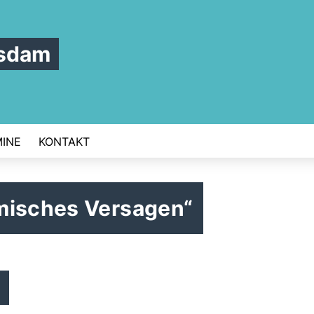
tsdam
INE
KONTAKT
misches Versagen“