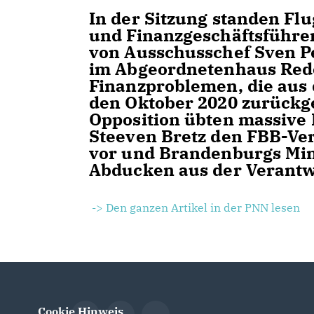
In der Sitzung standen Fl
und Finanzgeschäftsführer
von Ausschusschef Sven P
im Abgeordnetenhaus Rede
Finanzproblemen, die aus 
den Oktober 2020 zurückg
Opposition übten massive 
Steeven Bretz den FBB-Ve
vor und Brandenburgs Min
Abducken aus der Verantw
-> Den ganzen Artikel in der PNN lesen
Cookie Hinweis