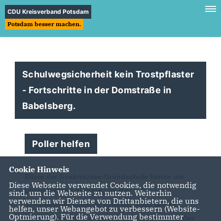
CDU Kreisverband Potsdam
Potsdam besser machen.
Schulwegsicherheit kein Trostpflaster
- Fortschritte in der Domstraße in
Babelsberg.
Poller helfen
Cookie Hinweis
Eltern der Griebnitzsee-Grundschule hatten um
Diese Webseite verwendet Cookies, die notwendig
Unterstützung gebeten, um die
sind, um die Webseite zu nutzen. Weiterhin
verwenden wir Dienste von Drittanbietern, die uns
Schulwegsicherheit zu erhöhen. Dazu gab es
helfen, unser Webangebot zu verbessern (Website-
Optmierung). Für die Verwendung bestimmter
einen Unterstützungsantrag der Stadtfraktion. Das