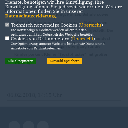
Dienste, benötigen wir Ihre Einwilligung. Ihre
Einwilligung können Sie jederzeit widerrufen. Weitere
Ergebnis war zunächst eine gemeinsame
Informationen finden Sie in unserer
Begehung der Verwaltung, Polizei, Schule sowie
Datenschutzerklärung
.
Eltern. Im Ergebnis wurden versch. Maßnahmen
Technisch notwendige Cookies (
Übersicht
)
Die notwendigen Cookies werden allein für den
überprüft und jetzt erste Holzpoller aufgestellt. Die
ordnungsgemäßen Gebrauch der Webseite benötigt.
Cookies von Drittanbietern (
Übersicht
)
Holzpoller sind nötig geworden, damit zumindest
Zur Optimierung unserer Webseite binden wir Dienste und
keine Autos direkt vor dem Übergang für die
Angebote von Drittanbietern ein.
Kinder parken. Kleine "Trostpflaster" mit großer
Alle akzeptieren
Auswahl speichern
Wirkung.
06.02.2018, 14:15 Uhr