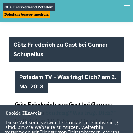
CDU Kreisverband Potsdam
Potsdam besser machen.
Götz Friederich zu Gast bei Gunnar
Schupelius
Potsdam TV - Was trägt Dich? am 2.
Mai 2018
Götz Friederich war Gast bei Gunnar
Schupelius
Sendung "Was trägt Dich?"
Cookie Hinweis
im Potsdam TV. Schauen Sie rein und
Diese Webseite verwendet Cookies, die notwendig
sind, um die Webseite zu nutzen. Weiterhin
lernen Sie den Menschen, Götz
verwenden wir Dienste von Drittanbietern, die uns