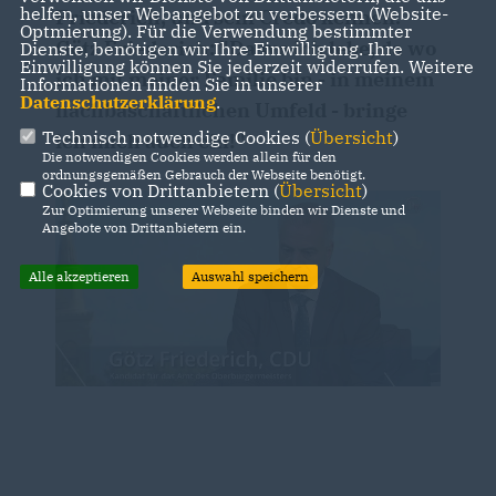
helfen, unser Webangebot zu verbessern (Website-
Friederich, und sein Credo kennen.
Optmierung). Für die Verwendung bestimmter
Götz Friederich: "Da wo ich lebe, da wo
Dienste, benötigen wir Ihre Einwilligung. Ihre
Einwilligung können Sie jederzeit widerrufen. Weitere
ich mit meiner Familie bin - in meinem
Informationen finden Sie in unserer
Datenschutzerklärung
.
nachbaschaftlichen Umfeld - bringe
Technisch notwendige Cookies (
Übersicht
)
ich mich auch ein!"
Die notwendigen Cookies werden allein für den
ordnungsgemäßen Gebrauch der Webseite benötigt.
Cookies von Drittanbietern (
Übersicht
)
Zur Optimierung unserer Webseite binden wir Dienste und
Angebote von Drittanbietern ein.
Alle akzeptieren
Auswahl speichern