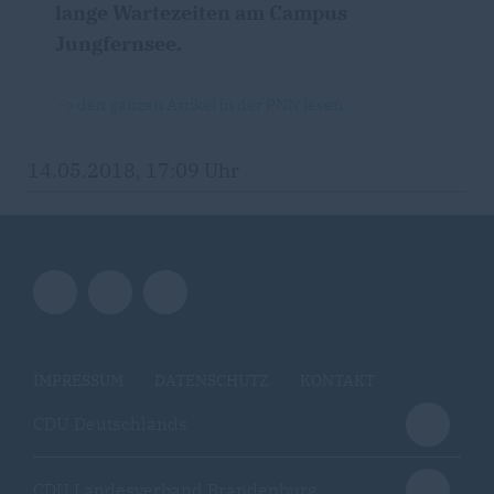
lange Wartezeiten am Campus
Jungfernsee.
-> den ganzen Artikel in der PNN lesen
14.05.2018, 17:09 Uhr
IMPRESSUM
DATENSCHUTZ
KONTAKT
CDU Deutschlands
CDU Landesverband Brandenburg