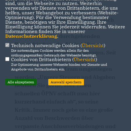
Busverbindung der Linie 638 zum
sind, um die Webseite zu nutzen. Weiterhin
verwenden wir Dienste von Drittanbietern, die uns
Hauptbahnhof kritisiert. Der CDU-
helfen, unser Webangebot zu verbessern (Website-
Optmierung). Für die Verwendung bestimmter
Verbandschef Gregor Ryssel hatte sich
Dienste, benötigen wir Ihre Einwilligung. Ihre
Einwilligung können Sie jederzeit widerrufen. Weitere
wie berichtet besonders auf die
Informationen finden Sie in unserer
Abschaffung der durchgehenden
Datenschutzerklärung
.
Busverbindung der Linie 638 zum
Technisch notwendige Cookies (
Übersicht
)
Die notwendigen Cookies werden allein für den
Potsdamer Hauptbahnhof bezogen. Seit
ordnungsgemäßen Gebrauch der Webseite benötigt.
Cookies von Drittanbietern (
Übersicht
)
Dezember muss am Campus
Zur Optimierung unserer Webseite binden wir Dienste und
Jungfernsee in die Tram umgestiegen
Angebote von Drittanbietern ein.
werden. „Unsere Steuern und Abgaben
Alle akzeptieren
Auswahl speichern
nehmen Sie gerne, aber einen
schnellen ÖPNV schafft man hier
kurzerhand einfach ab“, so seine
Kritik. Immer noch gebe es eine große
Anzahl von Beschwerden über
verpasste Anschlussverbindungen und