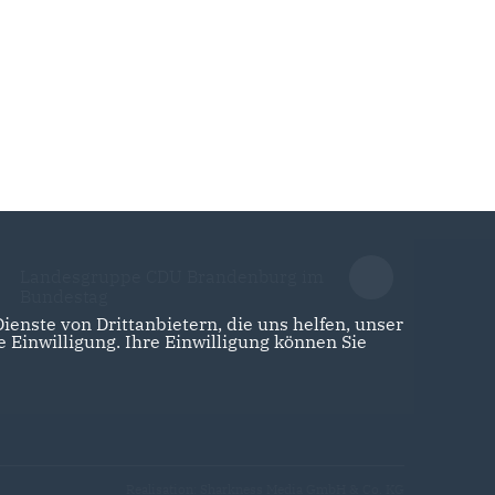
Landesgruppe CDU Brandenburg im
Bundestag
enste von Drittanbietern, die uns helfen, unser
Einwilligung. Ihre Einwilligung können Sie
Realisation: Sharkness Media GmbH & Co. KG