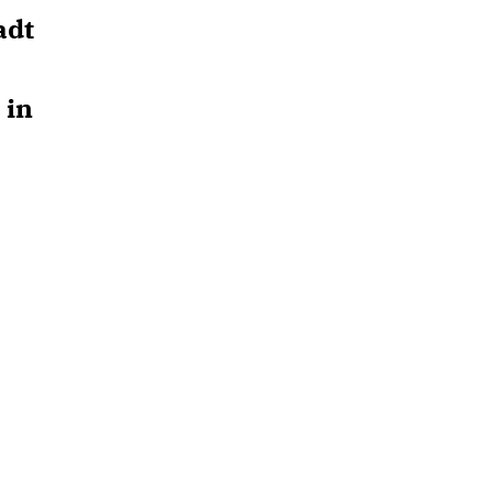
adt
 in