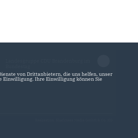
Landesgruppe CDU Brandenburg im
Bundestag
enste von Drittanbietern, die uns helfen, unser
Einwilligung. Ihre Einwilligung können Sie
Realisation: Sharkness Media GmbH & Co. KG