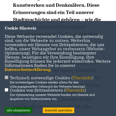
Kunstwerken und Denkmälern. Diese
Erinnerungen sind ein Teil unserer
Stadtgeschichte und gehören – wie die
Potsdamerinnen und Potsdamer –
Cookie Hinweis
ebenso zu unserer Stadt“, meint Götz
Diese Webseite verwendet Cookies, die notwendig
sind, um die Webseite zu nutzen. Weiterhin
Friederich. Kunstwerke aus den
verwenden wir Dienste von Drittanbietern, die uns
verschiedensten Epochen zieren und
helfen, unser Webangebot zu verbessern (Website-
Optmierung). Für die Verwendung bestimmter
prägen unsere Stadt. Im Moment
Dienste, benötigen wir Ihre Einwilligung. Ihre
Einwilligung können Sie jederzeit widerrufen. Weitere
werden Überlegungen angestellt, wie
Informationen finden Sie in unserer
Datenschutzerklärung
.
und wo Kunstwerke unser Stadtbild
bereichern können. Die Bandbreite ist
Technisch notwendige Cookies (
Übersicht
)
Die notwendigen Cookies werden allein für den
dabei sehr groß und reicht vom Attika-
ordnungsgemäßen Gebrauch der Webseite benötigt.
Cookies von Drittanbietern (
Übersicht
)
Schmuck auf dem Potsdamer
Zur Optimierung unserer Webseite binden wir Dienste und
Stadtschloss bis zur „Familie Grün“,
Angebote von Drittanbietern ein.
welche die Brandenburger Straße
Alle akzeptieren
Auswahl speichern
zierte.