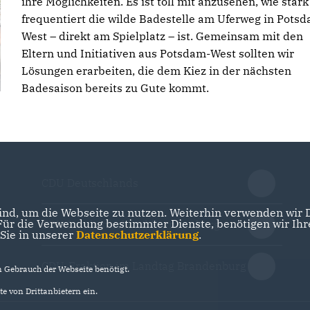
ihre Möglichkeiten. Es ist toll mit anzusehen, wie stark
frequentiert die wilde Badestelle am Uferweg in Pots
West – direkt am Spielplatz – ist. Gemeinsam mit den
Eltern und Initiativen aus Potsdam-West sollten wir
Lösungen erarbeiten, die dem Kiez in der nächsten
Badesaison bereits zu Gute kommt.
CDU Deutschlands
nd, um die Webseite zu nutzen. Weiterhin verwenden wir Di
r die Verwendung bestimmter Dienste, benötigen wir Ihre 
CDU Landesverband Brandenburg
 Sie in unserer
Datenschutzerklärung
.
CDU-Fraktion im Landtag Brandenburg
Gebrauch der Webseite benötigt.
e von Drittanbietern ein.