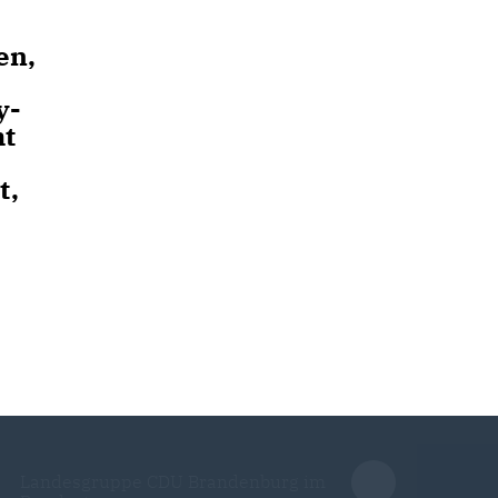
en,
y-
mt
t,
Landesgruppe CDU Brandenburg im