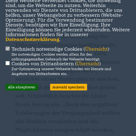
Diese Webseite verwendet Cookies, die notwendig
Tummeley wird es vorerst nicht geben.
sind, um die Webseite zu nutzen. Weiterhin
verwenden wir Dienste von Drittanbietern, die uns
Wie Jan Holstein, Geschäftsführer des
helfen, unser Webangebot zu verbessern (Website-
Eigentümers Sanus AG, den PNN am
Optmierung). Für die Verwendung bestimmter
Dienste, benötigen wir Ihre Einwilligung. Ihre
Rande der Feier des ersten
Einwilligung können Sie jederzeit widerrufen. Weitere
Informationen finden Sie in unserer
Spatenstichs für die Sanierung der
Datenschutzerklärung
.
Villa am Donnerstagnachmittag sagte,
Technisch notwendige Cookies (
Übersicht
)
gebe es dafür keinen Termin. Götz
Die notwendigen Cookies werden allein für den
ordnungsgemäßen Gebrauch der Webseite benötigt.
Friederich, der für die CDU ins Rennen
Cookies von Drittanbietern (
Übersicht
)
Zur Optimierung unserer Webseite binden wir Dienste und
geht, plädierte hingegen dafür,
Angebote von Drittanbietern ein.
zunächst einen Masterplan zu machen,
wie es mit dem Uferweg weiter gehen
Alle akzeptieren
Auswahl speichern
soll. Schließlich brachte die Linke
ihren Antrag ein. „Nach den negativen
Erfahrungen der Vergangenheit sollten
alle Risiken vermieden und alle
Möglichkeiten ausgeschöpft werden,