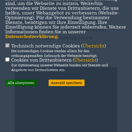
sind, um die Webseite zu nutzen. Weiterhin
Potsdam als Kulturstadt und das
verwenden wir Dienste von Drittanbietern, die uns
malerische Umland haben so viel zu
helfen, unser Webangebot zu verbessern (Website-
Optmierung). Für die Verwendung bestimmter
bieten. Potsdam braucht keinen
Dienste, benötigen wir Ihre Einwilligung. Ihre
Einwilligung können Sie jederzeit widerrufen. Weitere
weiteren Oberverwaltungsmeister,
Informationen finden Sie in unserer
Datenschutzerklärung
.
sondern endlich wieder einen
Oberbürgermeister.
Hier geht es zum
Technisch notwendige Cookies (
Übersicht
)
Die notwendigen Cookies werden allein für den
Wahlprogramm.
ordnungsgemäßen Gebrauch der Webseite benötigt.
Cookies von Drittanbietern (
Übersicht
)
Zur Optimierung unserer Webseite binden wir Dienste und
Angebote von Drittanbietern ein.
Alle akzeptieren
Auswahl speichern