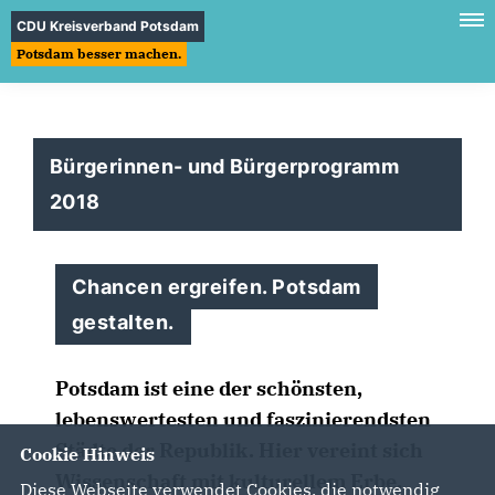
CDU Kreisverband Potsdam
Potsdam besser machen.
Bürgerinnen- und Bürgerprogramm
2018
Chancen ergreifen. Potsdam
gestalten.
Potsdam ist eine der schönsten,
lebenswertesten und faszinierendsten
Städte der Republik. Hier vereint sich
Cookie Hinweis
Wissenschaft mit kulturellem Erbe.
Diese Webseite verwendet Cookies, die notwendig