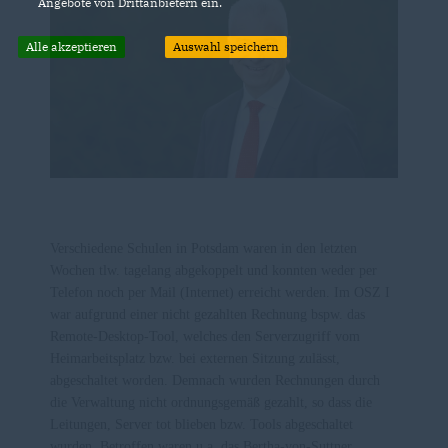
Angebote von Drittanbietern ein.
Alle akzeptieren
Auswahl speichern
Verschiedene Schulen in Potsdam waren in den letzten
Wochen tlw. tagelang abgekoppelt und konnten weder per
Telefon noch per Mail (Internet) erreicht werden. Im OSZ I
war aufgrund einer nicht gezahlten Rechnung bspw. das
Remote-Desktop-Tool, welches den Serverzugriff vom
Heimarbeitsplatz bzw. bei externen Sitzung zulässt,
abgeschaltet worden. Demnach wurden Rechnungen durch
die Verwaltung nicht ordnungsgemäß gezahlt, so dass die
Leitungen, Server tot blieben bzw. Tools abgeschaltet
wurden. Betroffen waren u.a. das Bertha-von-Suttner