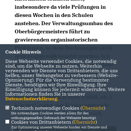
insbesondere da viele Prüfungen in
diesen Wochen in den Schulen
anstehen. Der Verwaltungsumbau des
Oberbürgermeisters führt zu
gravierenden organisatorischen
Problemen, so dass Rechnungen nicht
Cookie Hinweis
ordnungsgemäß bezahlt wurden. Ich
Diese Webseite verwendet Cookies, die notwendig
erwarte, dass die Defizite schnellstens
sind, um die Webseite zu nutzen. Weiterhin
verwenden wir Dienste von Drittanbietern, die uns
beseitigt werden und Aufklärung
helfen, unser Webangebot zu verbessern (Website-
Optmierung). Für die Verwendung bestimmter
betrieben wird. Insbesondere da an
Dienste, benötigen wir Ihre Einwilligung. Ihre
solchen Verbindungen auch
Einwilligung können Sie jederzeit widerrufen. Weitere
Informationen finden Sie in unserer
Sicherheitsfragen (Feuer, Unfall, etc.)
Datenschutzerklärung
.
hängen“, meint der Kreisvorsitzende
Technisch notwendige Cookies (
Übersicht
)
der CDU Potsdam Götz Friederich.
Die notwendigen Cookies werden allein für den
ordnungsgemäßen Gebrauch der Webseite benötigt.
Cookies von Drittanbietern (
Übersicht
)
Zur Optimierung unserer Webseite binden wir Dienste und