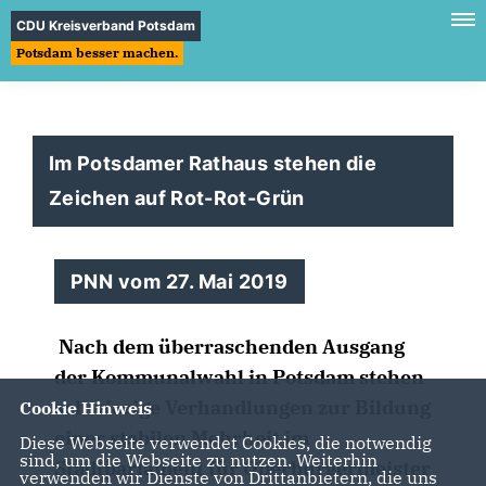
CDU Kreisverband Potsdam
Potsdam besser machen.
Im Potsdamer Rathaus stehen die
Zeichen auf Rot-Rot-Grün
PNN vom 27. Mai 2019
Nach dem überraschenden Ausgang
der Kommunalwahl in Potsdam stehen
schwierige Verhandlungen zur Bildung
Cookie Hinweis
einer stabilen Mehrheit im
Diese Webseite verwendet Cookies, die notwendig
sind, um die Webseite zu nutzen. Weiterhin
Stadtparlament für Oberbürgermeister
verwenden wir Dienste von Drittanbietern, die uns