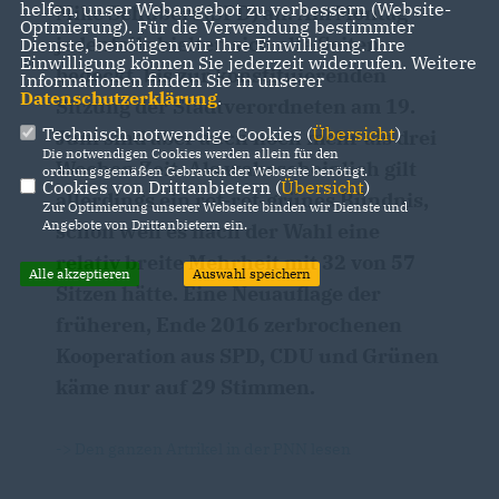
helfen, unser Webangebot zu verbessern (Website-
Mike Schubert (SPD) an. Am Montag
Optmierung). Für die Verwendung bestimmter
jedenfalls hielten sich alle Seiten
Dienste, benötigen wir Ihre Einwilligung. Ihre
Einwilligung können Sie jederzeit widerrufen. Weitere
bedeckt, bis zur konstituierenden
Informationen finden Sie in unserer
Datenschutzerklärung
.
Sitzung der Stadtverordneten am 19.
Technisch notwendige Cookies (
Übersicht
)
Juni sind aber auch noch mehr als drei
Die notwendigen Cookies werden allein für den
Wochen Zeit. Als wahrscheinlich gilt
ordnungsgemäßen Gebrauch der Webseite benötigt.
Cookies von Drittanbietern (
Übersicht
)
allerdings ein rot-rot-grünes Bündnis,
Zur Optimierung unserer Webseite binden wir Dienste und
Angebote von Drittanbietern ein.
schon weil es nach der Wahl eine
relativ breite Mehrheit mit 32 von 57
Alle akzeptieren
Auswahl speichern
Sitzen hätte. Eine Neuauflage der
früheren, Ende 2016 zerbrochenen
Kooperation aus SPD, CDU und Grünen
käme nur auf 29 Stimmen.
-> Den ganzen Artrikel in der PNN lesen