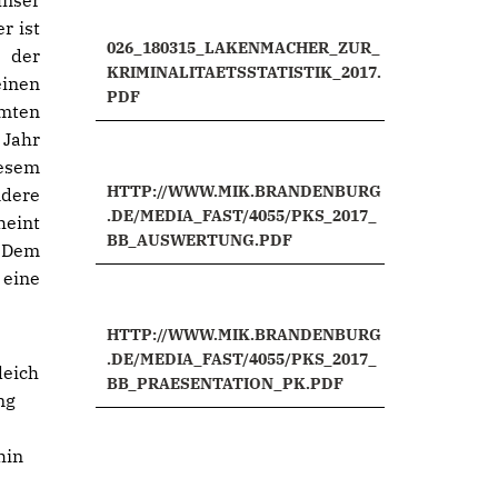
unser
r ist
026_180315_LAKENMACHER_ZUR_
n der
KRIMINALITAETSSTATISTIK_2017.
inen
PDF
amten
 Jahr
esem
HTTP://WWW.MIK.BRANDENBURG
dere
.DE/MEDIA_FAST/4055/PKS_2017_
heint
BB_AUSWERTUNG.PDF
. Dem
 eine
HTTP://WWW.MIK.BRANDENBURG
.DE/MEDIA_FAST/4055/PKS_2017_
leich
BB_PRAESENTATION_PK.PDF
ng
hin