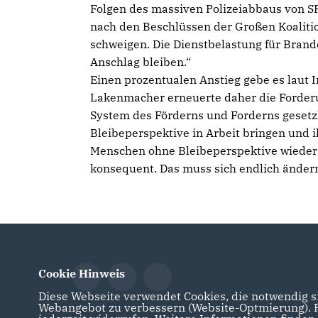
Folgen des massiven Polizeiabbaus von SP
nach den Beschlüssen der Großen Koaliti
schweigen. Die Dienstbelastung für Brand
Anschlag bleiben.“
Einen prozentualen Anstieg gebe es laut 
Lakenmacher erneuerte daher die Forder
System des Förderns und Forderns gesetzl
Bleibeperspektive in Arbeit bringen und 
Menschen ohne Bleibeperspektive wieder 
konsequent. Das muss sich endlich ändern
Cookie Hinweis
Diese Webseite verwendet Cookies, die notwendig si
Webangebot zu verbessern (Website-Optmierung). Fü