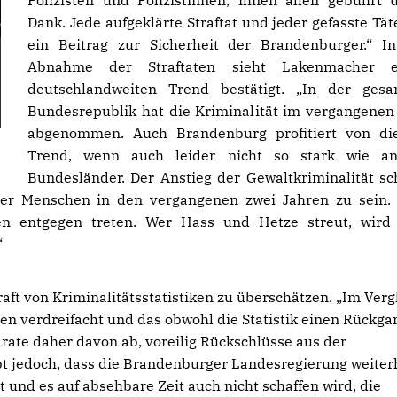
Polizisten und Polizistinnen, ihnen allen gebührt 
Dank. Jede aufgeklärte Straftat und jeder gefasste Täte
ein Beitrag zur Sicherheit der Brandenburger.“ I
Abnahme der Straftaten sieht Lakenmacher e
deutschlandweiten Trend bestätigt. „In der ges
Bundesrepublik hat die Kriminalität im vergangenen
abgenommen. Auch Brandenburg profitiert von di
Trend, wenn auch leider nicht so stark wie an
Bundesländer. Der Anstieg der Gewaltkriminalität sc
der Menschen in den vergangenen zwei Jahren zu sein
en entgegen treten. Wer Hass und Hetze streut, wird
“
ft von Kriminalitätsstatistiken zu überschätzen. „Im Verg
ten verdreifacht und das obwohl die Statistik einen Rückga
 rate daher davon ab, voreilig Rückschlüsse aus der
eibt jedoch, dass die Brandenburger Landesregierung weiter
t und es auf absehbare Zeit auch nicht schaffen wird, die