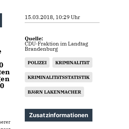
15.03.2018, 10:29 Uhr
Quelle:
CDU-Fraktion im Landtag
Brandenburg
e
POLIZEI
KRIMINALITäT
0
ten
gen
KRIMINALITäTSSTATISTIK
00
BJöRN LAKENMACHER
Zusatzinformationen
erer