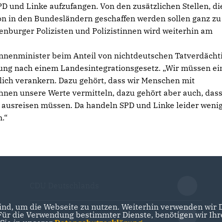
D und Linke aufzufangen. Von den zusätzlichen Stellen, di
on in den Bundesländern geschaffen werden sollen ganz zu
enburger Polizisten und Polizistinnen wird weiterhin am
Innenminister beim Anteil von nichtdeutschen Tatverdächt
ung nach einem Landesintegrationsgesetz. „Wir müssen ei
ich verankern. Dazu gehört, dass wir Menschen mit
ihnen unsere Werte vermitteln, dazu gehört aber auch, das
ausreisen müssen. Da handeln SPD und Linke leider weni
.“
CDU Deutschlands
nd, um die Webseite zu nutzen. Weiterhin verwenden wir Di
r die Verwendung bestimmter Dienste, benötigen wir Ihre 
CDU Landesverband Brandenburg