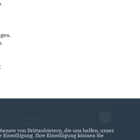
e
igen.
n
s
g
Landesgruppe CDU Brandenburg im
Bundestag
enste von Drittanbietern, die uns helfen, unser
Einwilligung. Ihre Einwilligung können Sie