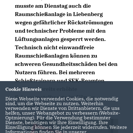
musste am Dienstag auch die
Raumschießanlage in Liebenberg
wegen gefährlicher Rückströmungen
und technischer Probleme mit den
Lüftungsanlagen gesperrt werden.
Technisch nicht einwandfreie
Raumschießanlagen können zu
schweren Gesundheitsschäden bei den
Nutzern führen. Bei mehreren
Schießtrainern und SEK-Beamten
wurden bereits erhöhte
Cookie Hinweis
Schwermetallwerte im Körper
Diese Webseite verwendet Cookies, die notwendig
sind, um die Webseite zu nutzen. Weiterhin
festgestellt.
verwenden wir Dienste von Drittanbietern, die uns
helfen, unser Webangebot zu verbessern (Website-
Optmierung). Für die Verwendung bestimmter
Dienste, benötigen wir Ihre Einwilligung. Ihre
Einwilligung können Sie jederzeit widerrufen. Weitere
Informationen finden Sie in unserer