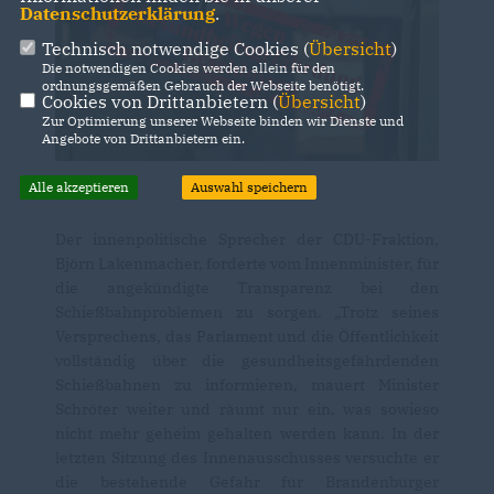
Datenschutzerklärung
.
Technisch notwendige Cookies (
Übersicht
)
Die notwendigen Cookies werden allein für den
ordnungsgemäßen Gebrauch der Webseite benötigt.
Cookies von Drittanbietern (
Übersicht
)
Zur Optimierung unserer Webseite binden wir Dienste und
Angebote von Drittanbietern ein.
Alle akzeptieren
Auswahl speichern
Der innenpolitische Sprecher der CDU-Fraktion,
Björn Lakenmacher, forderte vom Innenminister, für
die angekündigte Transparenz bei den
Schießbahnproblemen zu sorgen. „Trotz seines
Versprechens, das Parlament und die Öffentlichkeit
vollständig über die gesundheitsgefährdenden
Schießbahnen zu informieren, mauert Minister
Schröter weiter und räumt nur ein, was sowieso
nicht mehr geheim gehalten werden kann. In der
letzten Sitzung des Innenausschusses versuchte er
die bestehende Gefahr für Brandenburger