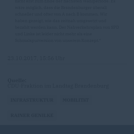
nicht erst zum Ende der nächsten Wahlperiode. Es
wäre möglich, dass die Brandenburger überall
schneller und öfter von A nach B kommen. Wir
haben gezeigt, wie das zeitnah umgesetzt und
bezahlt werden kann. Der Nahverkehrsplan von SPD
und Linke ist leider nicht mehr als eine
Schmalspurversion von unserem Konzept.“
23.10.2017, 15:56 Uhr
Quelle:
CDU-Fraktion im Landtag Brandenburg
INFRASTRUKTUR
MOBILITäT
RAINER GENILKE