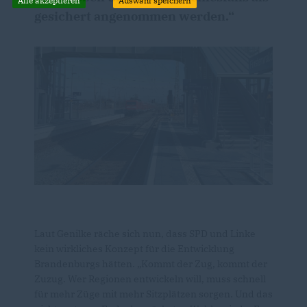
Alle akzeptieren
Auswahl speichern
gesichert angenommen werden.“
Laut Genilke räche sich nun, dass SPD und Linke
kein wirkliches Konzept für die Entwicklung
Brandenburgs hätten. „Kommt der Zug, kommt der
Zuzug. Wer Regionen entwickeln will, muss schnell
für mehr Züge mit mehr Sitzplätzen sorgen. Und das