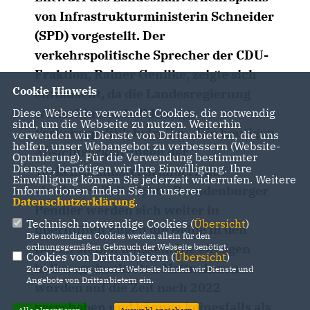
von Infrastrukturministerin Schneider
(SPD) vorgestellt. Der
verkehrspolitische Sprecher der CDU-
Fraktion, Rainer Genilke, zeigte sich
Cookie Hinweis
enttäuscht, da die Landesregierung
weiterhin nur halbherzige
Diese Webseite verwendet Cookies, die notwendig
sind, um die Webseite zu nutzen. Weiterhin
Verkehrspolitik betreibe. „Die heutigen
verwenden wir Dienste von Drittanbietern, die uns
helfen, unser Webangebot zu verbessern (Website-
Absichtserklärungen der
Optmierung). Für die Verwendung bestimmter
Dienste, benötigen wir Ihre Einwilligung. Ihre
Verkehrsministerin ändern auf
Einwilligung können Sie jederzeit widerrufen. Weitere
absehbare Zeit nichts. Brandenburger
Informationen finden Sie in unserer
Datenschutzerklärung
.
Pendler werden sich weiter in
Technisch notwendige Cookies (
Übersicht
)
überfüllten Zügen die Beine in den
Die notwendigen Cookies werden allein für den
Bauch stehen müssen. Die einzigen
ordnungsgemäßen Gebrauch der Webseite benötigt.
Cookies von Drittanbietern (
Übersicht
)
halbwegs konkreten Maßnahmen
Zur Optimierung unserer Webseite binden wir Dienste und
Angebote von Drittanbietern ein.
wurden auf die Zeit nach 2022
verschoben und können keinesfalls als