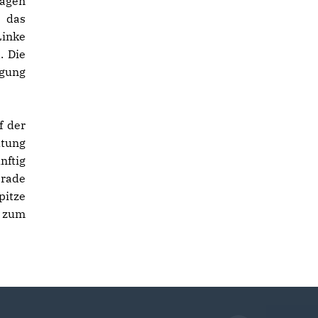
agen
 das
Linke
. Die
egung
f der
ltung
nftig
erade
pitze
l zum