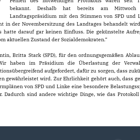
Fehlen des notwendigen Protokolls waren seit T
bekannt. Deshalb hat bereits am Mittwoch
Landtagspräsidium mit den Stimmen von SPD und 
ht in der Novembersitzung des Landtages behandelt wird
 hatte darauf gar keinen Einfluss. Die gekünstelte Aufr
om aktuellen Zustand der Sozialdemokraten.“
tin, Britta Stark (SPD), für den ordnungsgemäßen Ablau
 „Wir haben im Präsidium die Überlastung der Verwa
ionsübergreifend aufgefordert, dafür zu sorgen, dass zukü
len gewährleistet wird. Zur Ehrlichkeit gehört auch, dass g
ormplänen von SPD und Linke eine besondere Belastungss
ar. Dadurch sind andere wichtige Dinge, wie das Protokol