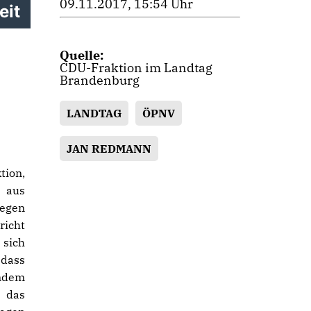
09.11.2017, 15:54 Uhr
eit
Quelle:
CDU-Fraktion im Landtag
Brandenburg
LANDTAG
ÖPNV
JAN REDMANN
tion,
l aus
wegen
icht
 sich
 dass
andem
 das