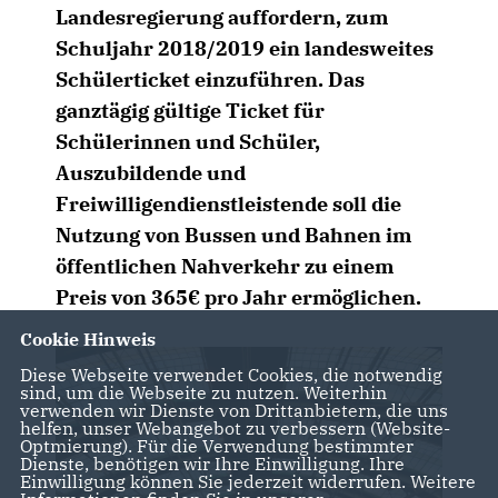
Landesregierung auffordern, zum
Schuljahr 2018/2019 ein landesweites
Schülerticket einzuführen. Das
ganztägig gültige Ticket für
Schülerinnen und Schüler,
Auszubildende und
Freiwilligendienstleistende soll die
Nutzung von Bussen und Bahnen im
öffentlichen Nahverkehr zu einem
Preis von 365€ pro Jahr ermöglichen.
Cookie Hinweis
Diese Webseite verwendet Cookies, die notwendig
sind, um die Webseite zu nutzen. Weiterhin
verwenden wir Dienste von Drittanbietern, die uns
helfen, unser Webangebot zu verbessern (Website-
Optmierung). Für die Verwendung bestimmter
Dienste, benötigen wir Ihre Einwilligung. Ihre
Einwilligung können Sie jederzeit widerrufen. Weitere