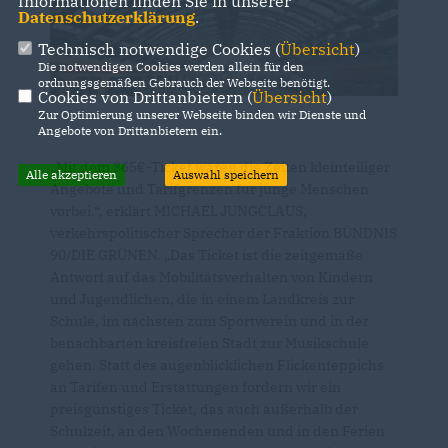
Informationen finden Sie in unserer
Datenschutzerklärung
.
Technisch notwendige Cookies (
Übersicht
)
Die notwendigen Cookies werden allein für den
ordnungsgemäßen Gebrauch der Webseite benötigt.
Cookies von Drittanbietern (
Übersicht
)
Zur Optimierung unserer Webseite binden wir Dienste und
Angebote von Drittanbietern ein.
Mit dem 365€-Ticket wären die Zeiten kleinteiliger
Alle akzeptieren
Auswahl speichern
Angebote und Tarifgrenzen für junge Menschen
vorbei.“, erklärt MICHAEL JUNGCLAUS,
verkehrspolitischer Sprecher der Fraktion BÜNDNIS
90/DIE GRÜNEN. „Das Ticket ist die zeitgemäße
Antwort auf das Mobilitätsverhalten von Kindern
und Jugendlichen, die in einem Landkreis zur
Schule, im nächsten zum Sportverein und in der
benachbarten kreisfreien Stadt zur Musikschule
gehen. Statt des augenblicklichen Flickenteppichs
an Tarifen und Erstattungen fordern wir ein
preisgünstiges Ticket, das auch außerhalb der
Schulzeit, an den Wochenenden und in den Ferien