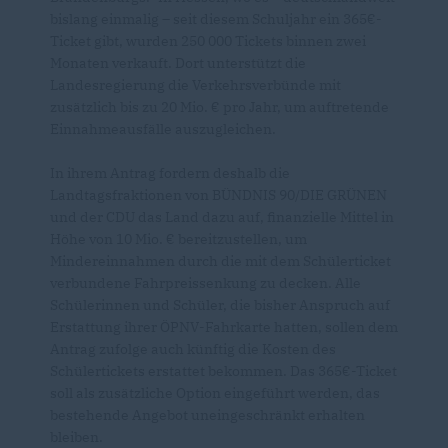
bislang einmalig – seit diesem Schuljahr ein 365€-
Ticket gibt, wurden 250 000 Tickets binnen zwei
Monaten verkauft. Dort unterstützt die
Landesregierung die Verkehrsverbünde mit
zusätzlich bis zu 20 Mio. € pro Jahr, um auftretende
Einnahmeausfälle auszugleichen.
In ihrem Antrag fordern deshalb die
Landtagsfraktionen von BÜNDNIS 90/DIE GRÜNEN
und der CDU das Land dazu auf, finanzielle Mittel in
Höhe von 10 Mio. € bereitzustellen, um
Mindereinnahmen durch die mit dem Schülerticket
verbundene Fahrpreissenkung zu decken. Alle
Schülerinnen und Schüler, die bisher Anspruch auf
Erstattung ihrer ÖPNV-Fahrkarte hatten, sollen dem
Antrag zufolge auch künftig die Kosten des
Schülertickets erstattet bekommen. Das 365€-Ticket
soll als zusätzliche Option eingeführt werden, das
bestehende Angebot uneingeschränkt erhalten
bleiben.