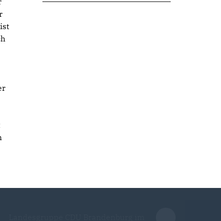
r
r
ist
ch
er
t
h
Landesgruppe CDU Brandenburg im