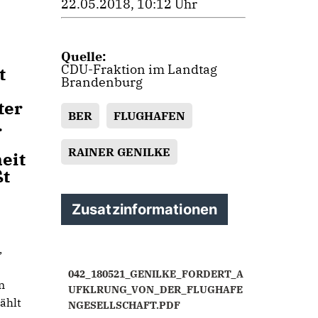
22.05.2018, 10:12 Uhr
Quelle:
CDU-Fraktion im Landtag
t
Brandenburg
ter
BER
FLUGHAFEN
.
RAINER GENILKE
eit
ßt
Zusatzinformationen
,
042_180521_GENILKE_FORDERT_A
n
UFKLRUNG_VON_DER_FLUGHAFE
ählt
NGESELLSCHAFT.PDF