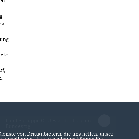
och
g
es
gung
tete
uf,
n.
Landesgruppe CDU Brandenburg im
Bundestag
enste von Drittanbietern, die uns helfen, unser
Einwilligung. Ihre Einwilligung können Sie