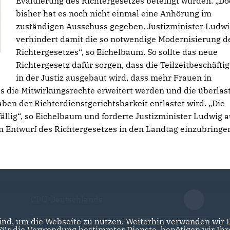
Evaluierung des Richtergesetzes beteiligt würden. „D
bisher hat es noch nicht einmal eine Anhörung im
zuständigen Ausschuss gegeben. Justizminister Ludwi
verhindert damit die so notwendige Modernisierung d
Richtergesetzes“, so Eichelbaum. So sollte das neue
Richtergesetz dafür sorgen, dass die Teilzeitbeschäfti
in der Justiz ausgebaut wird, dass mehr Frauen in
s die Mitwirkungsrechte erweitert werden und die überlas
en der Richterdienstgerichtsbarkeit entlastet wird. „Die
ällig“, so Eichelbaum und forderte Justizminister Ludwig a
 Entwurf des Richtergesetzes in den Landtag einzubringe
CDU Deutschlands
nd, um die Webseite zu nutzen. Weiterhin verwenden wir Di
r die Verwendung bestimmter Dienste, benötigen wir Ihre 