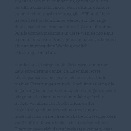
Jugendlichen mit Behinderung gezwungen, sich
beruflich einzuschränken, weil es für ihre Kinder
keine Nachmittagsbetreuung gibt. SPD und Linke
haben das Problem immer wieder auf die lange
Bank geschoben. Erst nachdem CDU und Bündnis
90/Die Grünen mehrmals in diese Wahlperiode mit
eigenen Initiativen Druck gemacht haben, erkennen
sie nun kurz vor dem Wahltag endlich
Handlungsbedarf an.
Für das heute vorgestellte Förderprogramm der
Landesregierung danke ich. Es enthält erste
Lösungsansätze. Insgesamt bleibt es aber hinter
meinen Erwartungen zurück. Noch immer kann die
Regierung keine konkreten Zahlen vorlegen, obwohl
wir genau das bereits vor einem Jahr gefordert
hatten. Vor allem aber bleibt offen, ob der
angekündigte Finanzzuschuss des Landes
tatsächlich zu ausreichenden Betreuungsangeboten
vor Ort führt. Darum bleibe ich dabei: Betroffene
Eltern müssen sich darauf verlassen können, dass