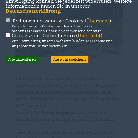
Einwilligung können Sie jederzeit widerrufen. Weitere
Informationen finden Sie in unserer
Datenschutzerklärung
.
Technisch notwendige Cookies (
Übersicht
)
Die notwendigen Cookies werden allein für den
ordnungsgemäßen Gebrauch der Webseite benötigt.
Cookies von Drittanbietern (
Übersicht
)
Zur Optimierung unserer Webseite binden wir Dienste und
Angebote von Drittanbietern ein.
Alle akzeptieren
Auswahl speichern
Hintergrund ist, dass es für Jugendliche mit
schwerer Behinderung in einigen Brandenburger
Regionen keine Betreuungsangebote gibt, sobald
der Rechtsanspruch auf einen Hort-Platz nach der
6. Klasse endet.
Dazu erklärt
Kristy Augustin
, Sprecherin für
Familien, Frauen und Jugend der CDU-Fraktion:
Seit Jahren sind viele Brandenburger Eltern von