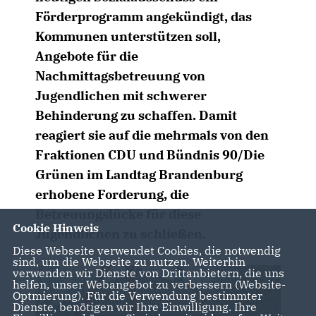
Förderprogramm angekündigt, das
Kommunen unterstützen soll,
Angebote für die
Nachmittagsbetreuung von
Jugendlichen mit schwerer
Behinderung zu schaffen. Damit
reagiert sie auf die mehrmals von den
Fraktionen CDU und Bündnis 90/Die
Grünen im Landtag Brandenburg
erhobene Forderung, die
Betreuungslücke für diese
Cookie Hinweis
Jugendlichen zu schließen.
Diese Webseite verwendet Cookies, die notwendig
sind, um die Webseite zu nutzen. Weiterhin
verwenden wir Dienste von Drittanbietern, die uns
helfen, unser Webangebot zu verbessern (Website-
Optmierung). Für die Verwendung bestimmter
Dienste, benötigen wir Ihre Einwilligung. Ihre