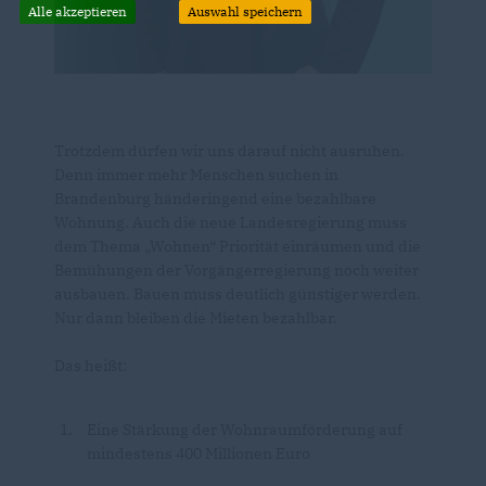
Alle akzeptieren
Auswahl speichern
Trotzdem dürfen wir uns darauf nicht ausruhen.
Denn immer mehr Menschen suchen in
Brandenburg händeringend eine bezahlbare
Wohnung. Auch die neue Landesregierung muss
dem Thema „Wohnen“ Priorität einräumen und die
Bemühungen der Vorgängerregierung noch weiter
ausbauen. Bauen muss deutlich günstiger werden.
Nur dann bleiben die Mieten bezahlbar.
Das heißt:
Eine Stärkung der Wohnraumförderung auf
mindestens 400 Millionen Euro