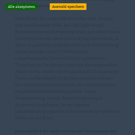
bei der Kinderwunschbehandlung
Alle akzeptieren
Auswahl speichern
Viele Paare, die ungewollt kinderlos sind, suchen
sich medizinische Hilfe. Seit 2012 gibt es auf
Bundesebene ein Förderprogramm, das diese Paare
bei den Kosten für diese Behandlung unterstützt. In
der 6. Legislaturperiode hat sich auch Brandenburg
daran beteiligt und ab 2018 mit einer
entsprechenden Förderrichtlinie unterstützt.
Trotzdem die Nachfrage höher als die eingestellten
Mittel waren, wurde das Programm 2022 eingestellt.
Paare aus Brandenburg bleiben nunmehr wieder
fast vollständig auf den Kosten der medizinischen
Reproduktionsbehandlung sitzen. Denn:
Voraussetzung, um die Bundesförderung in
Anspruch zu nehmen, ist ein eigenes
Landesförderprogramm in mindestens der gleichen
Höhe wie der Bund.
Dazu erklärt die stellvertretende Vorsitzende der