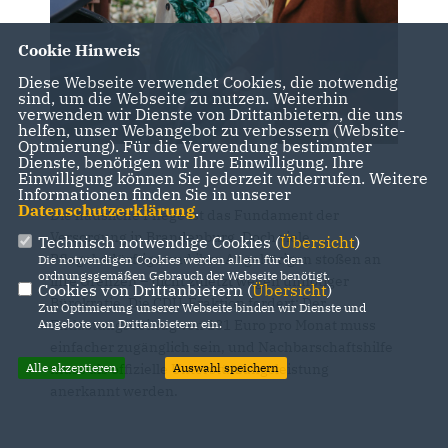
Cookie Hinweis
Diese Webseite verwendet Cookies, die notwendig
sind, um die Webseite zu nutzen. Weiterhin
verwenden wir Dienste von Drittanbietern, die uns
helfen, unser Webangebot zu verbessern (Website-
Optmierung). Für die Verwendung bestimmter
Dienste, benötigen wir Ihre Einwilligung. Ihre
Einwilligung können Sie jederzeit widerrufen. Weitere
Informationen finden Sie in unserer
Datenschutzerklärung
.
Die häusliche Pflege ist das Fundament der
Versorgung in Brandenburg. Doch viele
Technisch notwendige Cookies (
Übersicht
)
Pflegebedürftige und ihre Angehörigen stoßen an
Die notwendigen Cookies werden allein für den
ordnungsgemäßen Gebrauch der Webseite benötigt.
ihre Grenzen – nicht zuletzt wegen unnötiger
Cookies von Drittanbietern (
Übersicht
)
Bürokratie. Die CDU-Fraktion fordert: Der
Zur Optimierung unserer Webseite binden wir Dienste und
Angebote von Drittanbietern ein.
Entlastungsbeitrag von 131 Euro pro Monat muss
einfacher zugänglich sein, und Nachbarschaftshilfe
Alle akzeptieren
Auswahl speichern
muss als offizielle Unterstützungsleistung
anerkannt werden.