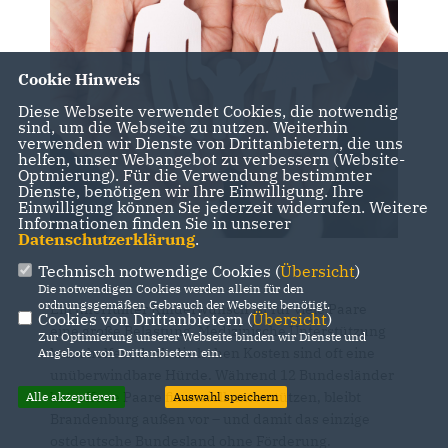
Cookie Hinweis
Diese Webseite verwendet Cookies, die notwendig
sind, um die Webseite zu nutzen. Weiterhin
verwenden wir Dienste von Drittanbietern, die uns
helfen, unser Webangebot zu verbessern (Website-
Optmierung). Für die Verwendung bestimmter
Dienste, benötigen wir Ihre Einwilligung. Ihre
Einwilligung können Sie jederzeit widerrufen. Weitere
Informationen finden Sie in unserer
Datenschutzerklärung
.
Technisch notwendige Cookies (
Übersicht
)
Die notwendigen Cookies werden allein für den
ordnungsgemäßen Gebrauch der Webseite benötigt.
Ein unerfüllter Kinderwunsch ist für viele Paare
Cookies von Drittanbietern (
Übersicht
)
eine große Belastung. Medizinische Unterstützung
Zur Optimierung unserer Webseite binden wir Dienste und
kann helfen, doch die hohen Kosten sind oft eine
Angebote von Drittanbietern ein.
unüberwindbare Hürde. Während 12 Bundesländer
betroffene Paare finanziell unterstützen, bleibt
Alle akzeptieren
Auswahl speichern
Brandenburg außen vor – und damit das einzige
ostdeutsche Bundesland ohne Förderung.