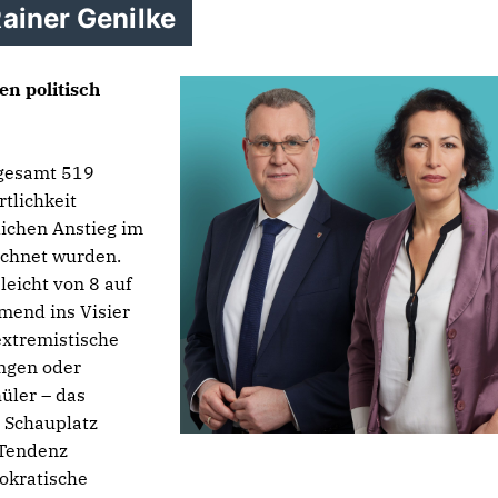
ainer Genilke
n politisch
sgesamt 519
rtlichkeit
tlichen Anstieg im
ichnet wurden.
leicht von 8 auf
mend ins Visier
 extremistische
ngen oder
üler – das
 Schauplatz
 Tendenz
okratische