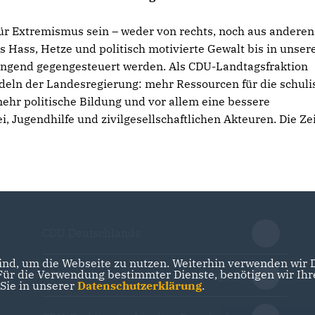
r Extremismus sein – weder von rechts, noch aus anderen
ss Hass, Hetze und politisch motivierte Gewalt bis in unser
ingend gegengesteuert werden. Als CDU-Landtagsfraktion
deln der Landesregierung: mehr Ressourcen für die schuli
ehr politische Bildung und vor allem eine bessere
 Jugendhilfe und zivilgesellschaftlichen Akteuren. Die Ze
CDU Deutschlands
nd, um die Webseite zu nutzen. Weiterhin verwenden wir Di
r die Verwendung bestimmter Dienste, benötigen wir Ihre 
CDU Landesverband Brandenburg
 Sie in unserer
Datenschutzerklärung
.