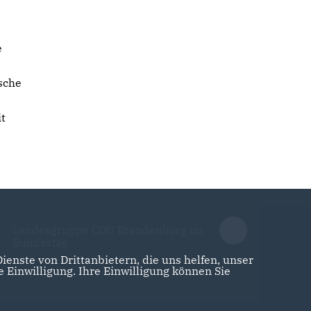
e
sche
it
Landesgruppe CDU Brandenburg im
Bundestag
enste von Drittanbietern, die uns helfen, unser
Einwilligung. Ihre Einwilligung können Sie