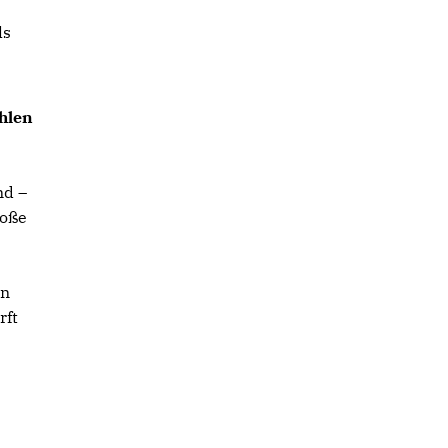
ls
hlen
nd –
roße
on
rft