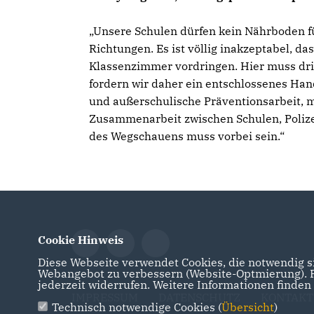
Unsere Schulen dürfen kein Nährboden fü
Richtungen. Es ist völlig inakzeptabel, da
Klassenzimmer vordringen. Hier muss dr
fordern wir daher ein entschlossenes Han
und außerschulische Präventionsarbeit, m
Zusammenarbeit zwischen Schulen, Polizei,
des Wegschauens muss vorbei sein.“
Cookie Hinweis
Diese Webseite verwendet Cookies, die notwendig si
Webangebot zu verbessern (Website-Optmierung). Fü
jederzeit widerrufen. Weitere Informationen finden
IMPRESSUM
DATENSCHUTZ
KONTAKT
Technisch notwendige Cookies (
Übersicht
)