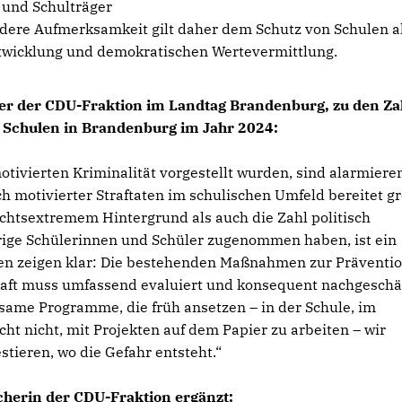
 und Schulträger
dere Aufmerksamkeit gilt daher dem Schutz von Schulen a
ntwicklung und demokratischen Wertevermittlung.
her der CDU-Fraktion im Landtag Brandenburg, zu den Za
an Schulen in Brandenburg im Jahr 2024:
motivierten Kriminalität vorgestellt wurden, sind alarmiere
h motivierter Straftaten im schulischen Umfeld bereitet g
echtsextremem Hintergrund als auch die Zahl politisch
hrige Schülerinnen und Schüler zugenommen haben, ist ein
hlen zeigen klar: Die bestehenden Maßnahmen zur Präventi
chaft muss umfassend evaluiert und konsequent nachgeschä
ksame Programme, die früh ansetzen – in der Schule, im
cht nicht, mit Projekten auf dem Papier zu arbeiten – wir
stieren, wo die Gefahr entsteht.“
echerin der CDU-Fraktion ergänzt: