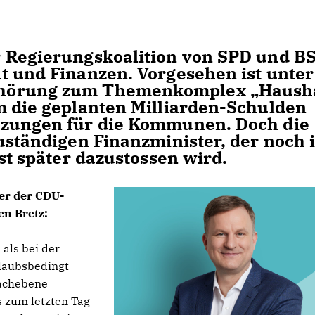
r Regierungskoalition von SPD und 
t und Finanzen. Vorgesehen ist unter
nhörung zum Themenkomplex „Haush
m die geplanten Milliarden-Schulden
rzungen für die Kommunen. Doch die
zuständigen Finanzminister, der noch 
rst später dazustossen wird.
her der CDU-
en Bretz:
als bei der
laubsbedingt
Fachebene
s zum letzten Tag