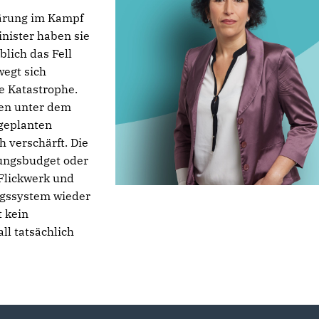
lärung im Kampf
nister haben sie
lich das Fell
egt sich
e Katastrophe.
len unter dem
 geplanten
h verschärft. Die
ungsbudget oder
Flickwerk und
gssystem wieder
t kein
ll tatsächlich