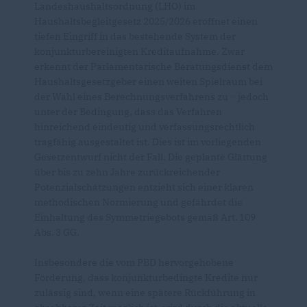
Landeshaushaltsordnung (LHO) im
Haushaltsbegleitgesetz 2025/2026 eröffnet einen
tiefen Eingriff in das bestehende System der
konjunkturbereinigten Kreditaufnahme. Zwar
erkennt der Parlamentarische Beratungsdienst dem
Haushaltsgesetzgeber einen weiten Spielraum bei
der Wahl eines Berechnungsverfahrens zu – jedoch
unter der Bedingung, dass das Verfahren
hinreichend eindeutig und verfassungsrechtlich
tragfähig ausgestaltet ist. Dies ist im vorliegenden
Gesetzentwurf nicht der Fall. Die geplante Glättung
über bis zu zehn Jahre zurückreichender
Potenzialschätzungen entzieht sich einer klaren
methodischen Normierung und gefährdet die
Einhaltung des Symmetriegebots gemäß Art. 109
Abs. 3 GG.
Insbesondere die vom PBD hervorgehobene
Forderung, dass konjunkturbedingte Kredite nur
zulässig sind, wenn eine spätere Rückführung in