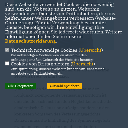
Diese Webseite verwendet Cookies, die notwendig
sind, um die Webseite zu nutzen. Weiterhin
verwenden wir Dienste von Drittanbietern, die uns
helfen, unser Webangebot zu verbessern (Website-
Optmierung). Für die Verwendung bestimmter
Dienste, benötigen wir Ihre Einwilligung. Ihre
Einwilligung können Sie jederzeit widerrufen. Weitere
Informationen finden Sie in unserer
Datenschutzerklärung
.
Technisch notwendige Cookies (
Übersicht
)
Die notwendigen Cookies werden allein für den
ordnungsgemäßen Gebrauch der Webseite benötigt.
Cookies von Drittanbietern (
Übersicht
)
Zur Optimierung unserer Webseite binden wir Dienste und
Der finanzpolitische Sprecher der CDU-Fraktion,
Angebote von Drittanbietern ein.
Steeven Bretz, erklärt dazu:
Alle akzeptieren
Auswahl speichern
Die Frage, ob der Gestaltungsspielraum der
Konjunkturkomponente verfassungskonform ist,
entscheidet sich nicht an den Möglichkeiten, die die
akademische Diskussion aufzeigt, sondern an den
konkreten Vorgaben des Verfassungsgerichts.
Danach muss die Einhaltung des Symmetriegebots
zwingend gesichert sein und die geplanten