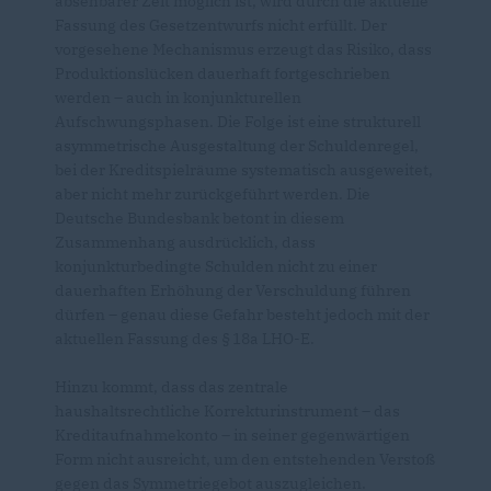
absehbarer Zeit möglich ist, wird durch die aktuelle
Fassung des Gesetzentwurfs nicht erfüllt. Der
vorgesehene Mechanismus erzeugt das Risiko, dass
Produktionslücken dauerhaft fortgeschrieben
werden – auch in konjunkturellen
Aufschwungsphasen. Die Folge ist eine strukturell
asymmetrische Ausgestaltung der Schuldenregel,
bei der Kreditspielräume systematisch ausgeweitet,
aber nicht mehr zurückgeführt werden. Die
Deutsche Bundesbank betont in diesem
Zusammenhang ausdrücklich, dass
konjunkturbedingte Schulden nicht zu einer
dauerhaften Erhöhung der Verschuldung führen
dürfen – genau diese Gefahr besteht jedoch mit der
aktuellen Fassung des § 18a LHO-E.
Hinzu kommt, dass das zentrale
haushaltsrechtliche Korrekturinstrument – das
Kreditaufnahmekonto – in seiner gegenwärtigen
Form nicht ausreicht, um den entstehenden Verstoß
gegen das Symmetriegebot auszugleichen.