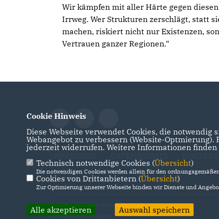
Wir kämpfen mit aller Härte gegen diesen
Irrweg. Wer Strukturen zerschlägt, statt si
machen, riskiert nicht nur Existenzen, so
Vertrauen ganzer Regionen.“
Cookie Hinweis
Diese Webseite verwendet Cookies, die notwendig si
Webangebot zu verbessern (Website-Optmierung). Fü
jederzeit widerrufen. Weitere Informationen finden
IMPRESSUM
DATENSCHUTZ
KONTAKT
Technisch notwendige Cookies (
Übersicht
)
Die notwendigen Cookies werden allein für den ordnungsgemäßen 
Cookies von Drittanbietern (
Übersicht
)
Zur Optimierung unserer Webseite binden wir Dienste und Angebot
@2026 CDU Kreisverband Potsdam
Alle akzeptieren
Auswahl speichern
Alle Rechte vorbehalten.