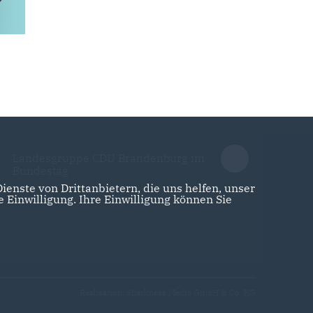
Landesgruppe CDU Brandenburg im
Bundestag
enste von Drittanbietern, die uns helfen, unser
Einwilligung. Ihre Einwilligung können Sie
Realisation: Sharkness Media GmbH & Co. KG