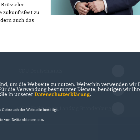
 Brüsseler
e zukunftsfest zu
ndern auch das
CDU Deutschlands
nd, um die Webseite zu nutzen. Weiterhin verwenden wir Di
r die Verwendung bestimmter Dienste, benötigen wir Ihre 
CDU Landesverband Brandenburg
 Sie in unserer
Datenschutzerklärung
.
CDU-Fraktion im Landtag Brandenburg
Gebrauch der Webseite benötigt.
e von Drittanbietern ein.