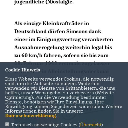
jugendliche (N)ostalgie.
Als einzige Kleinkrafträder in
Deutschland dürfen Simsons dank
einer im Einigungsvertrag verankerten
Ausnahmeregelung weiterhin legal bis
zu 60 km/h fahren, sofern sie bis zum
28. Februar 1992 erstmals zugelassen
Cookie Hinweis
wurden - ein Alleinstellungsmerkmal
und Teil ihres Kultstatus.
Diese Webseite verwendet Cookies, die notwendig
sind, um die Webseite zu nutzen. Weiterhin
verwenden wir Dienste von Drittanbietern, die uns
helfen, unser Webangebot zu verbessern (Website-
Optmierung). Für die Verwendung bestimmter
Dienste, benötigen wir Ihre Einwilligung. Ihre
Einwilligung können Sie jederzeit widerrufen. Weitere
Informationen finden Sie in unserer
Datenschutzerklärung
.
Technisch notwendige Cookies (
Übersicht
)