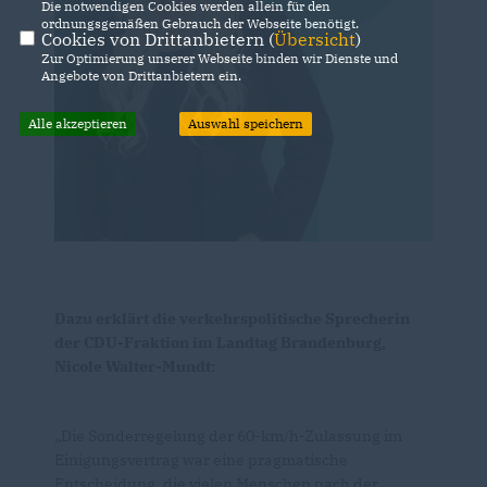
Die notwendigen Cookies werden allein für den
ordnungsgemäßen Gebrauch der Webseite benötigt.
Cookies von Drittanbietern (
Übersicht
)
Zur Optimierung unserer Webseite binden wir Dienste und
Angebote von Drittanbietern ein.
Alle akzeptieren
Auswahl speichern
Dazu erklärt die verkehrspolitische Sprecherin
der CDU-Fraktion im Landtag Brandenburg,
Nicole Walter-Mundt:
Die Sonderregelung der 60-km/h-Zulassung im
Einigungsvertrag war eine pragmatische
Entscheidung, die vielen Menschen nach der