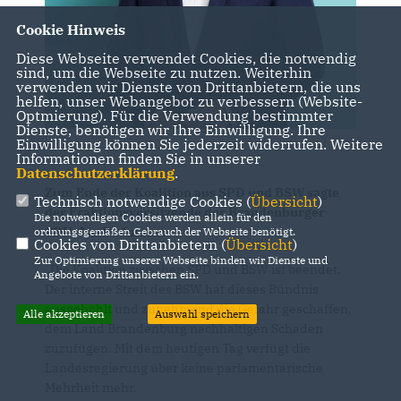
Cookie Hinweis
Diese Webseite verwendet Cookies, die notwendig
sind, um die Webseite zu nutzen. Weiterhin
verwenden wir Dienste von Drittanbietern, die uns
helfen, unser Webangebot zu verbessern (Website-
Optmierung). Für die Verwendung bestimmter
Dienste, benötigen wir Ihre Einwilligung. Ihre
Einwilligung können Sie jederzeit widerrufen. Weitere
Informationen finden Sie in unserer
Datenschutzerklärung
.
Zum Ende der Koalition aus SPD und BSW sagte
Technisch notwendige Cookies (
Übersicht
)
der Fraktionsvorsitzende der Brandenburger
Die notwendigen Cookies werden allein für den
CDU, Jan Redmann:
ordnungsgemäßen Gebrauch der Webseite benötigt.
Cookies von Drittanbietern (
Übersicht
)
Zur Optimierung unserer Webseite binden wir Dienste und
Die Koalition zwischen SPD und BSW ist beendet.
Angebote von Drittanbietern ein.
Der interne Streit des BSW hat dieses Bündnis
ausgehöhlt und zunehmend die Gefahr geschaffen,
Alle akzeptieren
Auswahl speichern
dem Land Brandenburg nachhaltigen Schaden
zuzufügen. Mit dem heutigen Tag verfügt die
Landesregierung über keine parlamentarische
Mehrheit mehr.