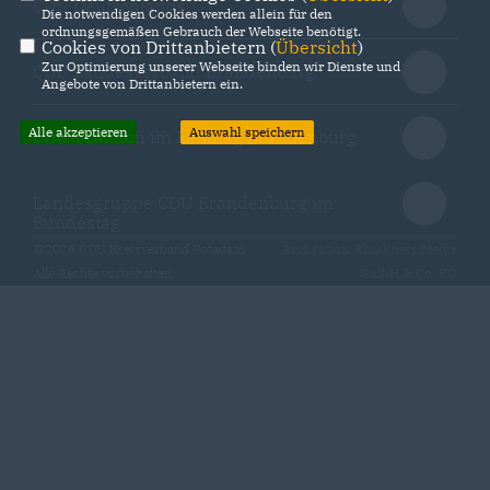
CDU Deutschlands
Die notwendigen Cookies werden allein für den
ordnungsgemäßen Gebrauch der Webseite benötigt.
Cookies von Drittanbietern (
Übersicht
)
Zur Optimierung unserer Webseite binden wir Dienste und
CDU Landesverband Brandenburg
Angebote von Drittanbietern ein.
Alle akzeptieren
Auswahl speichern
CDU-Fraktion im Landtag Brandenburg
Landesgruppe CDU Brandenburg im
Bundestag
@2026 CDU Kreisverband Potsdam
Realisation: Sharkness Media
Alle Rechte vorbehalten.
GmbH & Co. KG