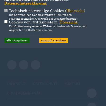
der CDU
Datenschutzerklärung
.
Brandenburg
Technisch notwendige Cookies (
Übersicht
)
Die notwendigen Cookies werden allein für den
Bundeswehr-
ordnungsgemäßen Gebrauch der Webseite benötigt.
Cookies von Drittanbietern (
Übersicht
)
Freundeskreis:
Zur Optimierung unserer Webseite binden wir Dienste und
Gedankenaustausch
Angebote von Drittanbietern ein.
an historischem
Ort
Alle akzeptieren
Auswahl speichern
IMPRESSUM
DATENSCHUTZ
KONTAKT
CDU Deutschlands