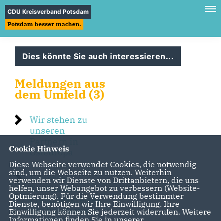
CDU Kreisverband Potsdam
Potsdam besser machen.
Dies könnte Sie auch interessieren...
Meldungen aus
dem Umfeld (3)
Wir stehen zu
unseren
Partnern in
Cookie Hinweis
Osteuropa
Diese Webseite verwendet Cookies, die notwendig
sind, um die Webseite zu nutzen. Weiterhin
Das erste
verwenden wir Dienste von Drittanbietern, die uns
Treffen des
helfen, unser Webangebot zu verbessern (Website-
Optmierung). Für die Verwendung bestimmter
Freundeskreises
Dienste, benötigen wir Ihre Einwilligung. Ihre
der Bundeswehr
Einwilligung können Sie jederzeit widerrufen. Weitere
Informationen finden Sie in unserer