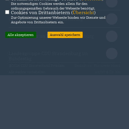
CDU Deutschlands
Die notwendigen Cookies werden allein für den
ordnungsgemäßen Gebrauch der Webseite benötigt.
Cookies von Drittanbietern (
Übersicht
)
Zur Optimierung unserer Webseite binden wir Dienste und
CDU Landesverband Brandenburg
Angebote von Drittanbietern ein.
Alle akzeptieren
Auswahl speichern
CDU-Fraktion im Landtag Brandenburg
Landesgruppe CDU Brandenburg im
Bundestag
@2026 CDU Kreisverband Potsdam
Realisation: Sharkness Media
Alle Rechte vorbehalten.
GmbH & Co. KG