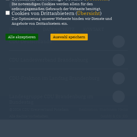
Die notwendigen Cookies werden allein für den
ordnungsgemäßen Gebrauch der Webseite benötigt.
Cookies von Drittanbietern (
Übersicht
)
Zur Optimierung unserer Webseite binden wir Dienste und
Angebote von Drittanbietern ein.
IMPRESSUM
DATENSCHUTZ
KONTAKT
Alle akzeptieren
Auswahl speichern
CDU Deutschlands
CDU Landesverband Brandenburg
CDU-Fraktion im Landtag Brandenburg
Landesgruppe CDU Brandenburg im
Bundestag
@2026 CDU Kreisverband Potsdam
Realisation: Sharkness Media
Alle Rechte vorbehalten.
GmbH & Co. KG