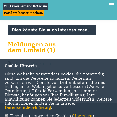
CDU Kreisverband Potsdam
Potsdam besser machen.
Dies könnte Sie auch interessieren...
Meldungen aus
dem Umfeld (1)
Pressestatement
Cookie Hinweis
der Jungen
Diese Webseite verwendet Cookies, die notwendig
Union Potsdam
sind, um die Webseite zu nutzen. Weiterhin
zur drohenden
verwenden wir Dienste von Drittanbietern, die uns
Gebühr für
helfen, unser Webangebot zu verbessern (Website-
Optmierung). Für die Verwendung bestimmter
Carsharinganbieter
Dienste, benötigen wir Ihre Einwilligung. Ihre
Einwilligung können Sie jederzeit widerrufen. Weitere
Informationen finden Sie in unserer
Datenschutzerklärung
.
Technisch notwendige Cookies (
Übersicht
)