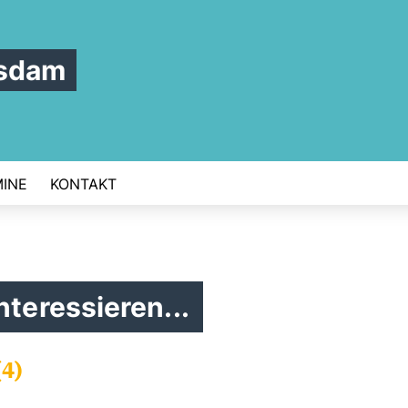
tsdam
INE
KONTAKT
nteressieren...
4)