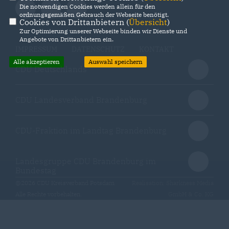
Die notwendigen Cookies werden allein für den
ordnungsgemäßen Gebrauch der Webseite benötigt.
Cookies von Drittanbietern (
Übersicht
)
Zur Optimierung unserer Webseite binden wir Dienste und
Angebote von Drittanbietern ein.
IMPRESSUM
DATENSCHUTZ
KONTAKT
Alle akzeptieren
Auswahl speichern
CDU Deutschlands
CDU Landesverband Brandenburg
CDU-Fraktion im Landtag Brandenburg
Landesgruppe CDU Brandenburg im
Bundestag
@2026 CDU Kreisverband Potsdam
Realisation: Sharkness Media
Alle Rechte vorbehalten.
GmbH & Co. KG