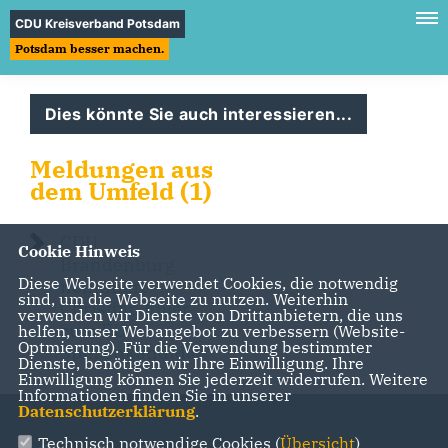
CDU Kreisverband Potsdam
Potsdam besser machen.
Dies könnte Sie auch interessieren...
Meldungen aus
dem Umfeld (1)
CDU
Cookie Hinweis
Brandenburg
Diese Webseite verwendet Cookies, die notwendig
nominiert
sind, um die Webseite zu nutzen. Weiterhin
Christian Ehler
verwenden wir Dienste von Drittanbietern, die uns
zum EU-
helfen, unser Webangebot zu verbessern (Website-
Optmierung). Für die Verwendung bestimmter
Spitzenkandidat
Dienste, benötigen wir Ihre Einwilligung. Ihre
Einwilligung können Sie jederzeit widerrufen. Weitere
Informationen finden Sie in unserer
Datenschutzerklärung
.
Technisch notwendige Cookies (
Übersicht
)