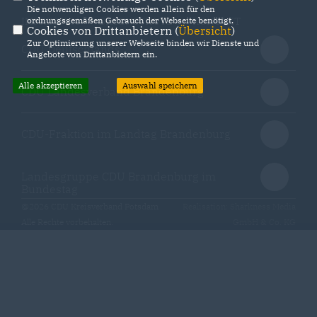
Die notwendigen Cookies werden allein für den
ordnungsgemäßen Gebrauch der Webseite benötigt.
IMPRESSUM
DATENSCHUTZ
KONTAKT
Cookies von Drittanbietern (
Übersicht
)
Zur Optimierung unserer Webseite binden wir Dienste und
CDU Deutschlands
Angebote von Drittanbietern ein.
Alle akzeptieren
Auswahl speichern
CDU Landesverband Brandenburg
CDU-Fraktion im Landtag Brandenburg
Landesgruppe CDU Brandenburg im
Bundestag
@2026 CDU Kreisverband Potsdam
Realisation: Sharkness Media
Alle Rechte vorbehalten.
GmbH & Co. KG