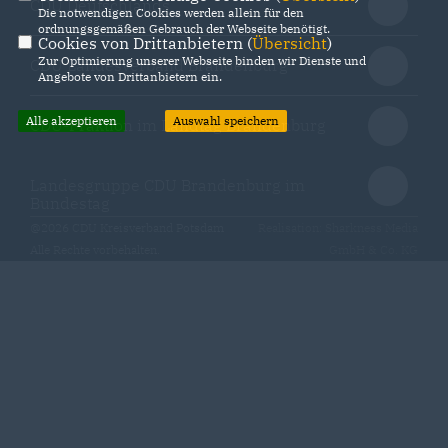
CDU Deutschlands
Die notwendigen Cookies werden allein für den
ordnungsgemäßen Gebrauch der Webseite benötigt.
Cookies von Drittanbietern (
Übersicht
)
Zur Optimierung unserer Webseite binden wir Dienste und
CDU Landesverband Brandenburg
Angebote von Drittanbietern ein.
Alle akzeptieren
Auswahl speichern
CDU-Fraktion im Landtag Brandenburg
Landesgruppe CDU Brandenburg im
Bundestag
@2026 CDU Kreisverband Potsdam
Realisation: Sharkness Media
Alle Rechte vorbehalten.
GmbH & Co. KG