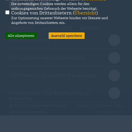
Die notwendigen Cookies werden allein für den
ordnungsgemäßen Gebrauch der Webseite benötigt.
Cookies von Drittanbietern (
Übersicht
)
Zur Optimierung unserer Webseite binden wir Dienste und
Angebote von Drittanbietern ein.
IMPRESSUM
DATENSCHUTZ
KONTAKT
Alle akzeptieren
Auswahl speichern
CDU Deutschlands
CDU Landesverband Brandenburg
CDU-Fraktion im Landtag Brandenburg
Landesgruppe CDU Brandenburg im
Bundestag
@2026 CDU Kreisverband Potsdam
Realisation: Sharkness Media
Alle Rechte vorbehalten.
GmbH & Co. KG