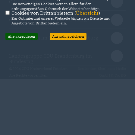
CDU Deutschlands
Die notwendigen Cookies werden allein für den
ordnungsgemäßen Gebrauch der Webseite benötigt.
Cookies von Drittanbietern (
Übersicht
)
Zur Optimierung unserer Webseite binden wir Dienste und
CDU Landesverband Brandenburg
Angebote von Drittanbietern ein.
Alle akzeptieren
Auswahl speichern
CDU-Fraktion im Landtag Brandenburg
Landesgruppe CDU Brandenburg im
Bundestag
@2026 CDU Kreisverband Potsdam
Realisation: Sharkness Media
Alle Rechte vorbehalten.
GmbH & Co. KG