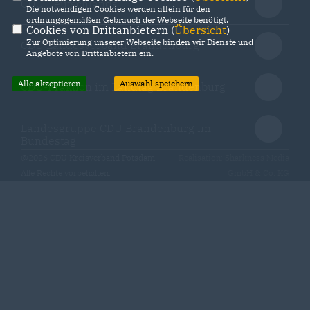
CDU Deutschlands
Die notwendigen Cookies werden allein für den
ordnungsgemäßen Gebrauch der Webseite benötigt.
Cookies von Drittanbietern (
Übersicht
)
Zur Optimierung unserer Webseite binden wir Dienste und
CDU Landesverband Brandenburg
Angebote von Drittanbietern ein.
Alle akzeptieren
Auswahl speichern
CDU-Fraktion im Landtag Brandenburg
Landesgruppe CDU Brandenburg im
Bundestag
@2026 CDU Kreisverband Potsdam
Realisation: Sharkness Media
Alle Rechte vorbehalten.
GmbH & Co. KG