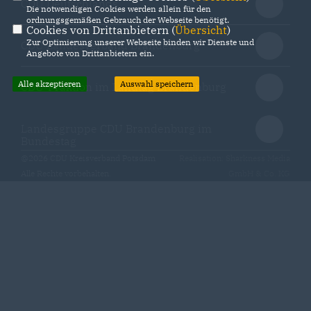
CDU Deutschlands
Die notwendigen Cookies werden allein für den
ordnungsgemäßen Gebrauch der Webseite benötigt.
Cookies von Drittanbietern (
Übersicht
)
Zur Optimierung unserer Webseite binden wir Dienste und
CDU Landesverband Brandenburg
Angebote von Drittanbietern ein.
Alle akzeptieren
Auswahl speichern
CDU-Fraktion im Landtag Brandenburg
Landesgruppe CDU Brandenburg im
Bundestag
@2026 CDU Kreisverband Potsdam
Realisation: Sharkness Media
Alle Rechte vorbehalten.
GmbH & Co. KG