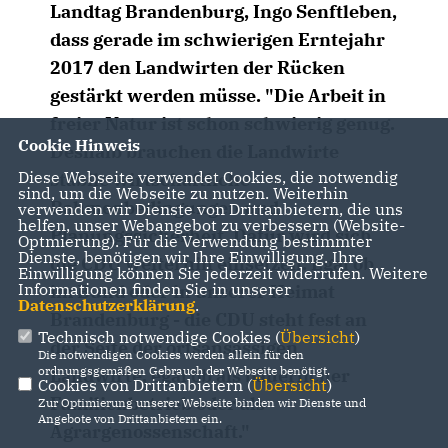
Landtag Brandenburg, Ingo Senftleben,
dass gerade im schwierigen Erntejahr
2017 den Landwirten der Rücken
gestärkt werden müsse. "Die Arbeit in
freier Natur ist schon schwierig genug.
Cookie Hinweis
Deshalb brauchen die Landwirte
Diese Webseite verwendet Cookies, die notwendig
stabile wirtschaftliche
sind, um die Webseite zu nutzen. Weiterhin
Rahmenbedingungen und
verwenden wir Dienste von Drittanbietern, die uns
helfen, unser Webangebot zu verbessern (Website-
Planungssicherheit. Dafür wird sich
Optmierung). Für die Verwendung bestimmter
Dienste, benötigen wir Ihre Einwilligung. Ihre
die CDU weiterhin einsetzen. Egal ob
Einwilligung können Sie jederzeit widerrufen. Weitere
Informationen finden Sie in unserer
im Bund oder in unserer Heimat
Datenschutzerklärung
.
Brandenburg - die CDU steht fest an
Technisch notwendige Cookies (
Übersicht
)
der Seite der ortsansässigen
Die notwendigen Cookies werden allein für den
ordnungsgemäßen Gebrauch der Webseite benötigt.
Landwirte, egal ob als bäuerlicher
Cookies von Drittanbietern (
Übersicht
)
Familienbetrieb oder als
Zur Optimierung unserer Webseite binden wir Dienste und
Angebote von Drittanbietern ein.
Agrargenossenschaft."