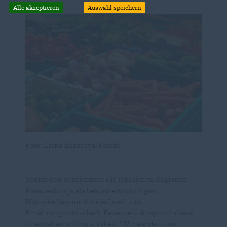
Alle akzeptieren
Auswahl speichern
Foto: Elena Elisseeva/Fotolia
Senftleben bezeichnete die ländlichen Regionen
Brandenburgs als besonders wichtigen
Wirtschaftsraum für die Land- und
Ernährungswirtschaft. Es sei sein Anspruch diese
zu erhalten und zu stärken. "Wir werden uns