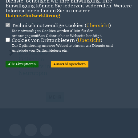
Dr. Wilhelm Wolf
Dienste, benötigen wir Ihre Einwilligung. Ihre
Einwilligung können Sie jederzeit widerrufen. Weitere
Informationen finden Sie in unserer
Datenschutzerklärung
.
Wir stehen zu
unseren
Technisch notwendige Cookies (
Übersicht
)
Partnern in
Die notwendigen Cookies werden allein für den
Osteuropa
ordnungsgemäßen Gebrauch der Webseite benötigt.
Cookies von Drittanbietern (
Übersicht
)
Zur Optimierung unserer Webseite binden wir Dienste und
Angebote von Drittanbietern ein.
Besuch des
jüdischen
Alle akzeptieren
Auswahl speichern
Friedhofs in
Neuruppin
MEHR