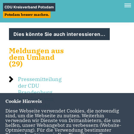
CDU Kreisverband Potsdam
Potsdam besser machen.
Dies könnte Sie auch interessieren...
Meldungen aus
dem Umland
(29)
Pressemitteilung
der CDU
Brandenburg
zum Tode von
Cookie Hinweis
Helmut Kohl
Diese Webseite verwendet Cookies, die notwendig
sind, um die Webseite zu nutzen. Weiterhin
verwenden wir Dienste von Drittanbietern, die uns
Kranzniederlegung
helfen, unser Webangebot zu verbessern (Website-
in Gedenken an
Optmierung). Für die Verwendung bestimmter