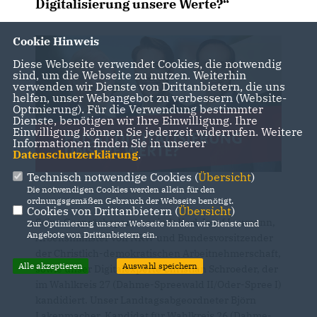
Digitalisierung unsere Werte?“
Cookie Hinweis
Diese Webseite verwendet Cookies, die notwendig
sind, um die Webseite zu nutzen. Weiterhin
verwenden wir Dienste von Drittanbietern, die uns
helfen, unser Webangebot zu verbessern (Website-
Optmierung). Für die Verwendung bestimmter
Dienste, benötigen wir Ihre Einwilligung. Ihre
Einwilligung können Sie jederzeit widerrufen. Weitere
Informationen finden Sie in unserer
Datenschutzerklärung
.
Technisch notwendige Cookies (
Übersicht
)
Die notwendigen Cookies werden allein für den
ordnungsgemäßen Gebrauch der Webseite benötigt.
Cookies von Drittanbietern (
Übersicht
)
Seine Gesprächspartner sind: Karl-Josef Laumann,
Zur Optimierung unserer Webseite binden wir Dienste und
Angebote von Drittanbietern ein.
Arbeitsminister von NRW und Bundesvorsitzender
der Christlich-demokratischen Arbeitnehmerschaft,
Alle akzeptieren
Auswahl speichern
sowie unser Digitalexperte Christian Schroeder, der
im Wahlkreis 27 (Dahme-Spreewald II/Oder-Spree I)
kandidiert. Unser Landtagsabgeordneter Björn
Lakenmacher, Kandidat für Wahlkreis 26 (Dahme-