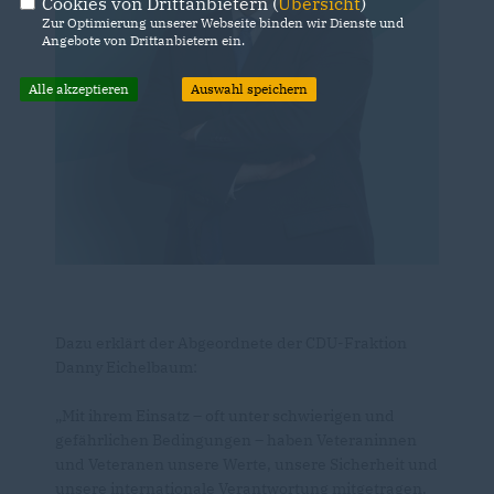
Cookies von Drittanbietern (
Übersicht
)
Zur Optimierung unserer Webseite binden wir Dienste und
Angebote von Drittanbietern ein.
Alle akzeptieren
Auswahl speichern
Dazu erklärt der Abgeordnete der CDU-Fraktion
Danny Eichelbaum:
Mit ihrem Einsatz – oft unter schwierigen und
gefährlichen Bedingungen – haben Veteraninnen
und Veteranen unsere Werte, unsere Sicherheit und
unsere internationale Verantwortung mitgetragen.