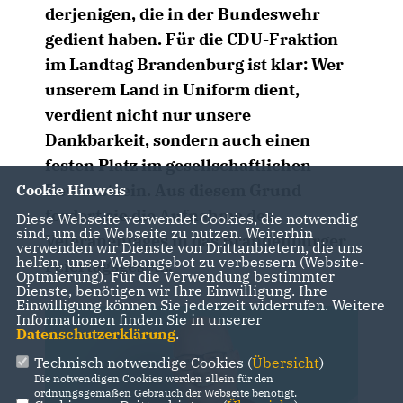
derjenigen, die in der Bundeswehr
gedient haben. Für die CDU-Fraktion
im Landtag Brandenburg ist klar: Wer
unserem Land in Uniform dient,
verdient nicht nur unsere
Dankbarkeit, sondern auch einen
festen Platz im gesellschaftlichen
Bewusstsein. Aus diesem Grund
Cookie Hinweis
fordert sie die Aufnahme des
Diese Webseite verwendet Cookies, die notwendig
sind, um die Webseite zu nutzen. Weiterhin
Veteranentages in das Brandenburger
verwenden wir Dienste von Drittanbietern, die uns
helfen, unser Webangebot zu verbessern (Website-
Feiertagsgesetz.
Optmierung). Für die Verwendung bestimmter
Dienste, benötigen wir Ihre Einwilligung. Ihre
Einwilligung können Sie jederzeit widerrufen. Weitere
Informationen finden Sie in unserer
Datenschutzerklärung
.
Technisch notwendige Cookies (
Übersicht
)
Die notwendigen Cookies werden allein für den
ordnungsgemäßen Gebrauch der Webseite benötigt.